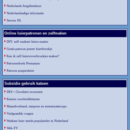
Nederlands Jeugdinstituut
Nederlandstalige informatie
Sterren NL
Online luierpatronen en zelfmaken
DIY: zelf wasbare luiers naaien
Gratis patroon peuter luierbroekje
Kan ik zelf luiers/overbroekjes maken?
Patronenboek Prematuur
Patroon poppenluier
Subsidie gebruik katoen
DEI+: Circulaire economie
Katoen voorbeeldzinnen
Maandverband, tampons en menstruatiecups
Veelgestelde vragen
Wasbare luier steeds populairder in Nederland
Web-TV