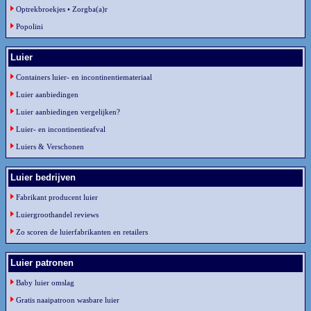
Optrekbroekjes • Zorgba(a)r
Popolini
Luier
Containers luier- en incontinentiemateriaal
Luier aanbiedingen
Luier aanbiedingen vergelijken?
Luier- en incontinentieafval
Luiers & Verschonen
Luier bedrijven
Fabrikant producent luier
Luiergroothandel reviews
Zo scoren de luierfabrikanten en retailers
Luier patronen
Baby luier omslag
Gratis naaipatroon wasbare luier