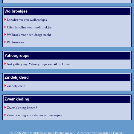
Wolbroekjes
Lanoliseren van wolbroekjes
Ulich lanoline voor wolbroekjes
Wolbroek voor een droge nacht
Wolbroekjes
Yahoogroups
Not getting my Yahoogroups e-mail on Gmail
Zindelijkheid
Zindelijkheid
Zwemkleding
Zwemkleding kopen?
Zwemkleding voor dames online kopen
© 2006-2024
Nedstatbasic.net
|
Pagina maken
|
Algemene voorwaarden
|
Contact